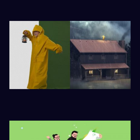
Bořiči mýtů