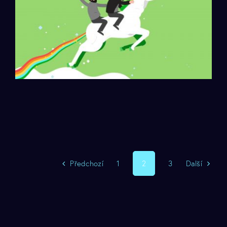
Tropic Square a Trezor
Předchozí
Další
1
2
3