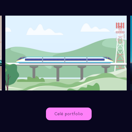
A
ANIMOVANÉ VIDEO
ASOCIACE PROVOZOVATELŮ MOBILNÍCH SÍTÍ
Jak dostat kvalitní internet dovnitř
soupravy?
Celé portfolio