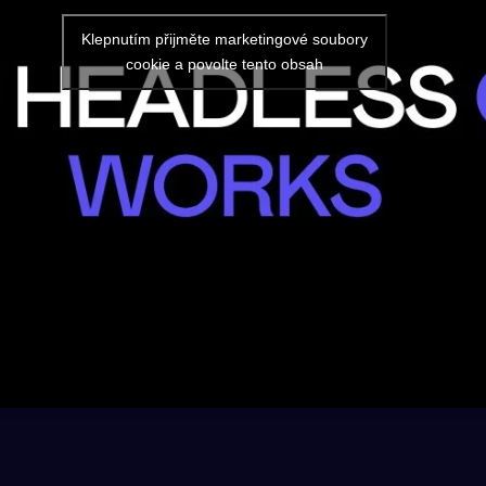
Klepnutím přijměte marketingové soubory
cookie a povolte tento obsah