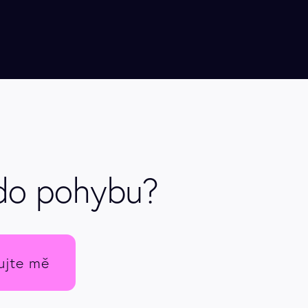
do pohybu?
ujte mě