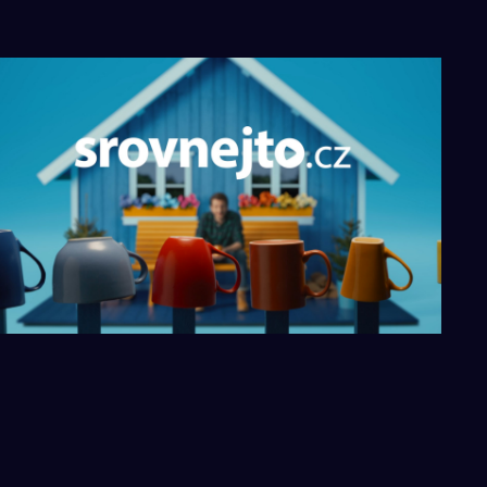
PRODUKTOVÁ VIZUALIZACE
POSTPRODUKČNÍ SLUŽBY
SROVNEJTO.CZ
Tvorba a nasazení 3D chalupy