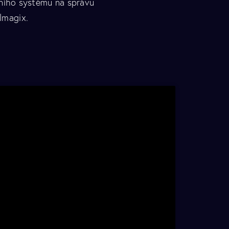
erního systému na správu
ilmagix.