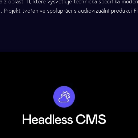
 z oblasti IT, které vysvětluje technická specifika mod
 Projekt tvořen ve spolupráci s audiovizuální produkcí F