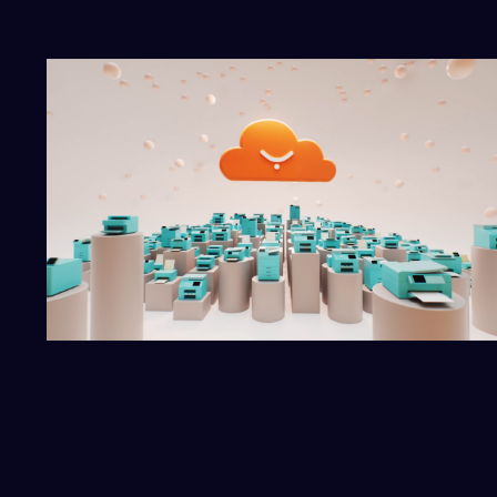
ANIMOVANÉ VIDEO
MOTION GRAFIK
Y SOFT
SAFEQ Cloud – product video